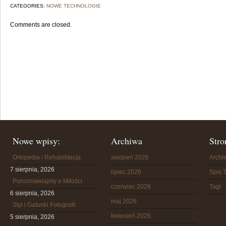
CATEGORIES:
NOWE TECHNOLOGIE
Comments are closed.
Nowe wpisy:
Archiwa
Stro
Ortopedia i Rehabilitacja
sierpień 2026
Arch
7 sierpnia, 2026
lipiec 2026
Spis T
Porozmawiajmy o Miłości
czerwiec 2026
Tagi
6 sierpnia, 2026
maj 2026
Styl i Gatunki Fotografii
kwiecień 2026
5 sierpnia, 2026