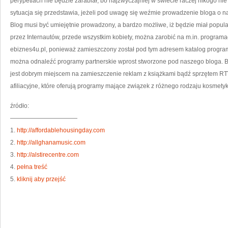
perypetiach nie będzie zarabiał, bo najzwyczajniej w świecie raczej nikogo nie
sytuacja się przedstawia, jeżeli pod uwagę się weźmie prowadzenie bloga o n
Blog musi być umiejętnie prowadzony, a bardzo możliwe, iż będzie miał popul
przez Internautów, przede wszystkim kobiety, można zarobić na m.in. programa
ebiznes4u.pl, ponieważ zamieszczony został pod tym adresem katalog progra
można odnaleźć programy partnerskie wprost stworzone pod naszego bloga. Bo
jest dobrym miejscem na zamieszczenie reklam z książkami bądź sprzętem RT
afiliacyjne, które oferują programy mające związek z różnego rodzaju kosmety
źródło:
———————————
1.
http://affordablehousingday.com
2.
http://allghanamusic.com
3.
http://alstirecentre.com
4.
pełna treść
5.
kliknij aby przejść