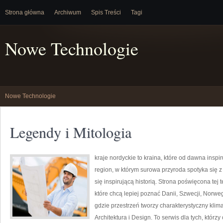
Strona główna
Archiwum
Spis Treści
Tagi
Nowe Technologie
Nowe Technologie
Legendy i Mitologia
kraje nordyckie to kraina, które od dawna insp
region, w którym surowa przyroda spotyka się z
się inspirującą historią. Strona poświęcona tej
które chcą lepiej poznać Danii, Szwecji, Norwegi
gdzie przestrzeń tworzy charakterystyczny klima
Architektura i Design. To serwis dla tych, którz