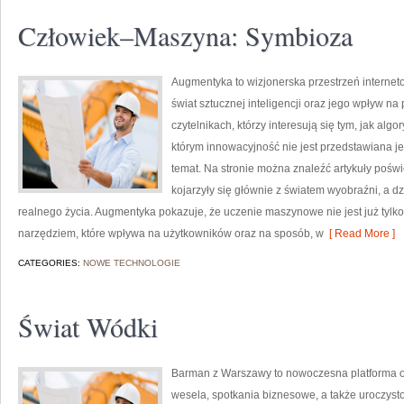
Człowiek–Maszyna: Symbioza
Augmentyka to wizjonerska przestrzeń interneto
świat sztucznej inteligencji oraz jego wpływ na
czytelnikach, którzy interesują się tym, jak alg
którym innowacyjność nie jest przedstawiana je
temat. Na stronie można znaleźć artykuły poś
kojarzyły się głównie z światem wyobraźni, a dz
realnego życia. Augmentyka pokazuje, że uczenie maszynowe nie jest już tylko 
narzędziem, które wpływa na użytkowników oraz na sposób, w
[ Read More ]
CATEGORIES:
NOWE TECHNOLOGIE
Świat Wódki
Barman z Warszawy to nowoczesna platforma 
wesela, spotkania biznesowe, a także uroczyst