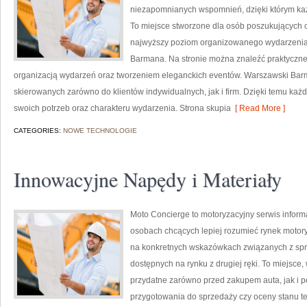
niezapomnianych wspomnień, dzięki którym ka
To miejsce stworzone dla osób poszukujących or
najwyższy poziom organizowanego wydarzenia. 
Barmana. Na stronie można znaleźć praktyczne
organizacją wydarzeń oraz tworzeniem eleganckich eventów. Warszawski Barm
skierowanych zarówno do klientów indywidualnych, jak i firm. Dzięki temu k
swoich potrzeb oraz charakteru wydarzenia. Strona skupia
[ Read More ]
CATEGORIES:
NOWE TECHNOLOGIE
Innowacyjne Napędy i Materiały
Moto Concierge to motoryzacyjny serwis informa
osobach chcących lepiej rozumieć rynek motory
na konkretnych wskazówkach związanych z sp
dostępnych na rynku z drugiej ręki. To miejsce
przydatne zarówno przed zakupem auta, jak i 
przygotowania do sprzedaży czy oceny stanu 