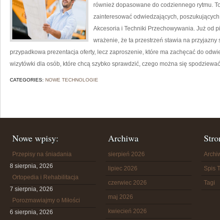
również dopasowane do codziennego rytmu. To
zainteresować odwiedzających, poszukujących
Akcesoria i Techniki Przechowywania. Już od p
wrażenie, że ta przestrzeń stawia na przyjazny 
przypadkowa prezentacja oferty, lecz zaproszenie, które ma zachęcać do odwi
wizytówki dla osób, które chcą szybko sprawdzić, czego można się spodziewa
CATEGORIES:
NOWE TECHNOLOGIE
Nowe wpisy:
Archiwa
Stro
Przepisy na śniadania
sierpień 2026
Arch
8 sierpnia, 2026
lipiec 2026
Spis T
Ortopedia i Rehabilitacja
czerwiec 2026
Tagi
7 sierpnia, 2026
maj 2026
Porozmawiajmy o Miłości
kwiecień 2026
6 sierpnia, 2026