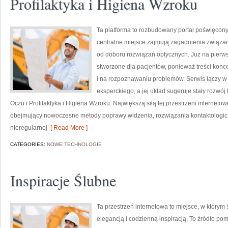
Profilaktyka i Higiena Wzroku
Ta platforma to rozbudowany portal poświęcony
centralne miejsce zajmują zagadnienia związane
od doboru rozwiązań optycznych. Już na pierwsz
stworzone dla pacjentów, ponieważ treści konce
i na rozpoznawaniu problemów. Serwis łączy w
eksperckiego, a jej układ sugeruje stały rozwój
Oczu i Profilaktyka i Higiena Wzroku. Największą siłą tej przestrzeni internet
obejmujący nowoczesne metody poprawy widzenia, rozwiązania kontaktologicz
nieregularnej
[ Read More ]
CATEGORIES:
NOWE TECHNOLOGIE
Inspiracje Ślubne
Ta przestrzeń internetowa to miejsce, w którym
elegancją i codzienną inspiracją. To źródło pom