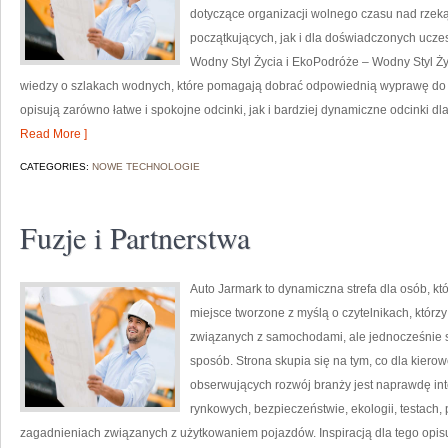
dotyczące organizacji wolnego czasu nad rzek
początkujących, jak i dla doświadczonych ucz
Wodny Styl Życia i EkoPodróże – Wodny Styl Ż
wiedzy o szlakach wodnych, które pomagają dobrać odpowiednią wyprawę do u
opisują zarówno łatwe i spokojne odcinki, jak i bardziej dynamiczne odcinki 
Read More ]
CATEGORIES:
NOWE TECHNOLOGIE
Fuzje i Partnerstwa
Auto Jarmark to dynamiczna strefa dla osób, k
miejsce tworzone z myślą o czytelnikach, któr
związanych z samochodami, ale jednocześnie sz
sposób. Strona skupia się na tym, co dla kiero
obserwujących rozwój branży jest naprawdę int
rynkowych, bezpieczeństwie, ekologii, testach
zagadnieniach związanych z użytkowaniem pojazdów. Inspiracją dla tego opisu j