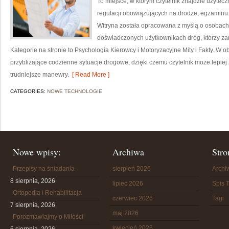
To miejsce, w którym czytelnik znajdzie użytec
regulacji obowiązujących na drodze, egzaminu n
Witryna została opracowana z myślą o osobach 
doświadczonych użytkownikach dróg, którzy zam
Kategorie na stronie to Psychologia Kierowcy i Motoryzacyjne Mity i Fakty. W ob
przybliżające codzienne sytuacje drogowe, dzięki czemu czytelnik może lepiej
trudniejsze manewry.
[ Read More ]
CATEGORIES:
NOWE TECHNOLOGIE
Nowe wpisy:
Archiwa
Stro
Przepisy na śniadania
sierpień 2026
Arch
8 sierpnia, 2026
lipiec 2026
Spis T
Ortopedia i Rehabilitacja
czerwiec 2026
Tagi
7 sierpnia, 2026
maj 2026
Porozmawiajmy o Miłości
kwiecień 2026