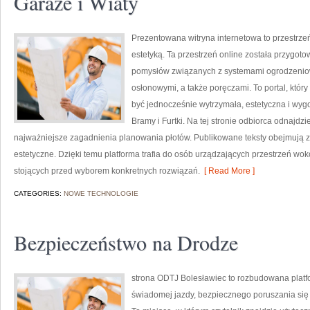
Garaże i Wiaty
Prezentowana witryna internetowa to przestrzeń
estetyką. Ta przestrzeń online została przygot
pomysłów związanych z systemami ogrodzeniow
osłonowymi, a także poręczami. To portal, któ
być jednocześnie wytrzymała, estetyczna i wy
Bramy i Furtki. Na tej stronie odbiorca odnajdzi
najważniejsze zagadnienia planowania płotów. Publikowane teksty obejmują 
estetyczne. Dzięki temu platforma trafia do osób urządzających przestrzeń wo
stojących przed wyborem konkretnych rozwiązań.
[ Read More ]
CATEGORIES:
NOWE TECHNOLOGIE
Bezpieczeństwo na Drodze
strona ODTJ Bolesławiec to rozbudowana platfo
świadomej jazdy, bezpiecznego poruszania się