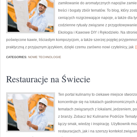
zamiłowanie do aromatycznych napojów zamien
treści i bogaty zbiór tematów. To blog, który zo
ceniących rozgrzewające napoje, a także dla tyc
codzienne rytuały związane z przygotowywani
Ekologia i Kawowe DIY i Rękodzieło. Na stro
poświęcone kawie, liściastym kompozycjom, a także szerzej pojętej przyjemno
praktyczną z przyjaznym językiem, dzięki czemu zarówno nowi czytelnicy, jak
[
CATEGORIES:
NOWE TECHNOLOGIE
Restauracje na Świecie
Ten portal kulinarny to ciekawe miejsce stworzo
koncentruje się na lokalach gastronomicznych z
tematach związanych z lokalami, jedzeniem, po
z branży. Zobacz też Kulinarne Podróże Tematyc
łączy smak, wiedzę i inspirację. Użytkownik moż
restauracjach, jak i na szerszy kontekst związa