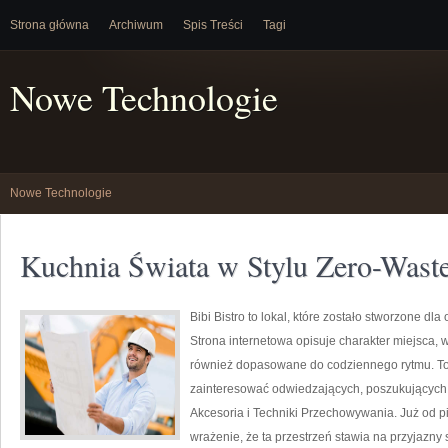
Strona główna
Archiwum
Spis Treści
Tagi
Nowe Technologie
Nowe Technologie
Kuchnia Świata w Stylu Zero-Wast
Bibi Bistro to lokal, które zostało stworzone 
Strona internetowa opisuje charakter miejsca, 
również dopasowane do codziennego rytmu. To
zainteresować odwiedzających, poszukujących
Akcesoria i Techniki Przechowywania. Już od p
wrażenie, że ta przestrzeń stawia na przyjazny 