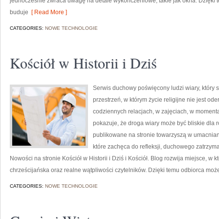
jednocześnie zwraca uwagę na detale wykończeniowe, takie jak okna. Dzięki t
buduje
[ Read More ]
CATEGORIES:
NOWE TECHNOLOGIE
Kościół w Historii i Dziś
Serwis duchowy poświęcony ludzi wiary, który 
przestrzeń, w którym życie religijne nie jest o
codziennych relacjach, w zajęciach, w momenta
pokazuje, że droga wiary może być bliskie dla
publikowane na stronie towarzyszą w umacniani
które zachęca do refleksji, duchowego zatrzym
Nowości na stronie Kościół w Historii i Dziś i Kościół. Blog rozwija miejsce, w k
chrześcijańska oraz realne wątpliwości czytelników. Dzięki temu odbiorca moż
CATEGORIES:
NOWE TECHNOLOGIE