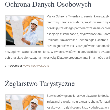
Ochrona Danych Osobowych
Marka Ochrona Twierdza to serwis, które przyb
rzeczowy. Strona została zaprojektowana z myślą
oczekują rzetelnego partnera w zakresie ochr
asocjacje z stabilnością, czyli wartościami, kt
Polecam: Nowoczesne Technologie i Ochrona. 
przedsiębiorców, jak i zarządców nieruchomości,
niezbędnym warunkiem komfortu. W świecie, w którym nieprzewidziane sytuac
ochrona staje się rozsądną inwestycją. Dlatego prezentowana firma może być k
CATEGORIES:
NOWE TECHNOLOGIE
Żeglarstwo Turystyczne
Serwis poświęcony turystyce aktywnej to doskona
związanej z wodą, naturą oraz ruchem. Tematyk
kajakowych, dzięki czemu każdy odwiedzający