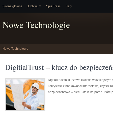
Strona główna
Archiwum
Spis Treści
Tagi
Nowe Technologie
Nowe Technologie
DigitialTrust – klucz do bezpieczeń
DigitalTrust to kluczowa kwestia w dzisiejszym 
korzystasz z bankowości internetowej czy też r
bezpieczeństwo w sieci. Oto kilka porad, które