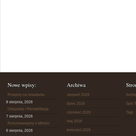
Nowe wpisy:
Archiwa
Stro
Przepisy na śniadania
sierpień 2026
Arch
8 sierpnia, 2026
lipiec 2026
Spis T
Ortopedia i Rehabilitacja
czerwiec 2026
Tagi
7 sierpnia, 2026
maj 2026
Porozmawiajmy o Miłości
kwiecień 2026
6 sierpnia, 2026