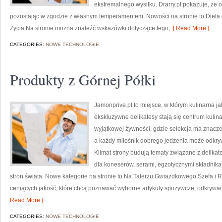
ekstremalnego wysiłku. Drarry.pl pokazuje, że
pozostając w zgodzie z własnym temperamentem. Nowości na stronie to Dieta d
Życia Na stronie można znaleźć wskazówki dotyczące tego,
[ Read More ]
CATEGORIES:
NOWE TECHNOLOGIE
Produkty z Górnej Półki
Jamonprive.pl to miejsce, w którym kulinarna j
ekskluzywne delikatesy stają się centrum kulin
wyjątkowej żywności, gdzie selekcja ma znacze
a każdy miłośnik dobrego jedzenia może odkry
Klimat strony budują tematy związane z delika
dla koneserów, serami, egzotycznymi składnikam
stron świata. Nowe kategorie na stronie to Na Talerzu Gwiazdkowego Szefa i 
ceniących jakość, które chcą poznawać wyborne artykuły spożywcze, odkrywać 
Read More ]
CATEGORIES:
NOWE TECHNOLOGIE