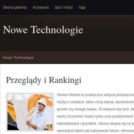
Strona główna
Archiwum
Spis Treści
Tagi
Nowe Technologie
Nowe Technologie
Przeglądy i Rankingi
Serwis Globex to praktyczna witryna poświęcon
myślą o osobach, które chcą zakup, sprzedani
gruntu czy innego lokalu. To miejsce dla tych, 
lepiej zrozumieć realia rynku oraz podejmowa
mieszkaniami i gruntami. Strona skupia się na
operacjom takim jak nabywanie lokum, oferowa