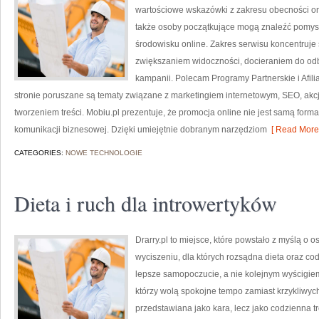
wartościowe wskazówki z zakresu obecności onli
także osoby początkujące mogą znaleźć pomys
środowisku online. Zakres serwisu koncentruje 
zwiększaniem widoczności, docieraniem do od
kampanii. Polecam Programy Partnerskie i Afiliac
stronie poruszane są tematy związane z marketingiem internetowym, SEO, akc
tworzeniem treści. Mobiu.pl prezentuje, że promocja online nie jest samą for
komunikacji biznesowej. Dzięki umiejętnie dobranym narzędziom
[ Read More 
CATEGORIES:
NOWE TECHNOLOGIE
Dieta i ruch dla introwertyków
Drarry.pl to miejsce, które powstało z myślą o 
wyciszeniu, dla których rozsądna dieta oraz 
lepsze samopoczucie, a nie kolejnym wyścigiem
którzy wolą spokojne tempo zamiast krzykliwych
przedstawiana jako kara, lecz jako codzienna tr