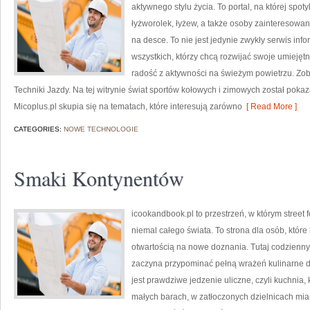
aktywnego stylu życia. To portal, na której spoty
łyżworolek, łyżew, a także osoby zainteresowa
na desce. To nie jest jedynie zwykły serwis inf
wszystkich, którzy chcą rozwijać swoje umieję
radość z aktywności na świeżym powietrzu. Zoba
Techniki Jazdy. Na tej witrynie świat sportów kołowych i zimowych został pok
Micoplus.pl skupia się na tematach, które interesują zarówno
[ Read More ]
CATEGORIES:
NOWE TECHNOLOGIE
Smaki Kontynentów
icookandbook.pl to przestrzeń, w którym street 
niemal całego świata. To strona dla osób, któr
otwartością na nowe doznania. Tutaj codzienny 
zaczyna przypominać pełną wrażeń kulinarne
jest prawdziwe jedzenie uliczne, czyli kuchnia, 
małych barach, w zatłoczonych dzielnicach miast