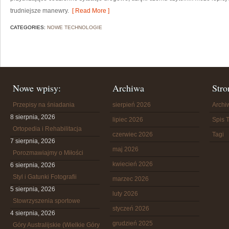
trudniejsze manewry.
[ Read More ]
CATEGORIES:
NOWE TECHNOLOGIE
Nowe wpisy:
Archiwa
Stro
Przepisy na śniadania
sierpień 2026
Arch
8 sierpnia, 2026
lipiec 2026
Spis T
Ortopedia i Rehabilitacja
czerwiec 2026
Tagi
7 sierpnia, 2026
maj 2026
Porozmawiajmy o Miłości
kwiecień 2026
6 sierpnia, 2026
Styl i Gatunki Fotografii
marzec 2026
5 sierpnia, 2026
luty 2026
Stowrzyszenia sportowe
styczeń 2026
4 sierpnia, 2026
grudzień 2025
Góry Australijskie (Wielkie Góry