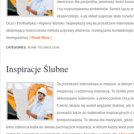
stworzone dla pacjentów, ponieważ treści konce
i na rozpoznawaniu problemów. Serwis łączy w
eksperckiego, a jej układ sugeruje stały rozwój
Oczu i Profilaktyka i Higiena Wzroku. Największą siłą tej przestrzeni internet
obejmujący nowoczesne metody poprawy widzenia, rozwiązania kontaktologicz
nieregularnej
[ Read More ]
CATEGORIES:
NOWE TECHNOLOGIE
Inspiracje Ślubne
Ta przestrzeń internetowa to miejsce, w którym
elegancją i codzienną inspiracją. To źródło pom
dekoracjami roślinnymi, a jednocześnie chcą le
Całość skupia się wokół wiązanki ślubnej, ale 
prowadzi także do materiałów inspiracyjnych o 
komponowania. To strona dla marzycieli, gdzie 
temu odbiorca trafia do świata pachnących inspiracji, w którym każdy tekst 