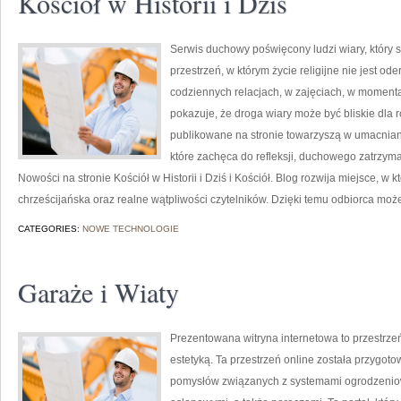
Kościół w Historii i Dziś
Serwis duchowy poświęcony ludzi wiary, który 
przestrzeń, w którym życie religijne nie jest o
codziennych relacjach, w zajęciach, w momenta
pokazuje, że droga wiary może być bliskie dla
publikowane na stronie towarzyszą w umacniani
które zachęca do refleksji, duchowego zatrzym
Nowości na stronie Kościół w Historii i Dziś i Kościół. Blog rozwija miejsce, w k
chrześcijańska oraz realne wątpliwości czytelników. Dzięki temu odbiorca moż
CATEGORIES:
NOWE TECHNOLOGIE
Garaże i Wiaty
Prezentowana witryna internetowa to przestrzeń
estetyką. Ta przestrzeń online została przygot
pomysłów związanych z systemami ogrodzeniow