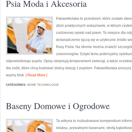
Psia Moda i Akcesoria
Pakawilkolaka to przestrzeń, które zostało stw
zbiór praktycznych wskazówek, w którym czyteln
codziennej opieki nad psem. To miejsce dla o
doświadczenie łączą się w użyteczne źródło wied
Rasy Psów. Na stronie można znaleźć szczegół
czworonogów. Dzięki temu potencjalny opieku
odpowiedniego pupila. Opisy obejmują temperament zwierząt, a także oczekiw
dla osób, które chcą budować dobrą relację z pupilem. Pakawilkolaka porusz
ważny blok
[ Read More ]
CATEGORIES:
NOWE TECHNOLOGIE
Baseny Domowe i Ogrodowe
Ta witryna to rozbudowane kompendium informacj
relaksu, prywatnymi basenami, strefą bąbelko