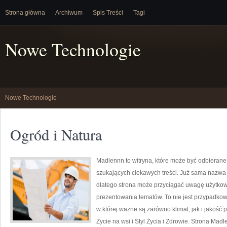
Strona główna
Archiwum
Spis Treści
Tagi
Nowe Technologie
Nowe Technologie
Ogród i Natura
Madlennn to witryna, które może być odbierane
szukających ciekawych treści. Już sama nazwa 
dlatego strona może przyciągać uwagę użytkown
prezentowania tematów. To nie jest przypadkowy
w której ważne są zarówno klimat, jak i jakość
Życie na wsi i Styl Życia i Zdrowie. Strona Mad