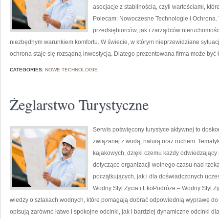
asocjacje z stabilnością, czyli wartościami, kt
Polecam: Nowoczesne Technologie i Ochrona. 
przedsiębiorców, jak i zarządców nieruchomości,
niezbędnym warunkiem komfortu. W świecie, w którym nieprzewidziane sytuac
ochrona staje się rozsądną inwestycją. Dlatego prezentowana firma może być k
CATEGORIES:
NOWE TECHNOLOGIE
Żeglarstwo Turystyczne
Serwis poświęcony turystyce aktywnej to doskona
związanej z wodą, naturą oraz ruchem. Tematyk
kajakowych, dzięki czemu każdy odwiedzający
dotyczące organizacji wolnego czasu nad rzek
początkujących, jak i dla doświadczonych ucz
Wodny Styl Życia i EkoPodróże – Wodny Styl Ż
wiedzy o szlakach wodnych, które pomagają dobrać odpowiednią wyprawę do u
opisują zarówno łatwe i spokojne odcinki, jak i bardziej dynamiczne odcinki 