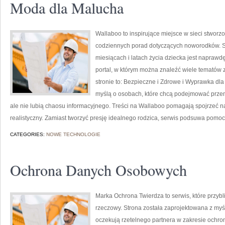
Moda dla Malucha
Wallaboo to inspirujące miejsce w sieci stworz
codziennych porad dotyczących noworodków. St
miesiącach i latach życia dziecka jest napraw
portal, w którym można znaleźć wiele tematów
stronie to: Bezpieczne i Zdrowe i Wyprawka dl
myślą o osobach, które chcą podejmować prze
ale nie lubią chaosu informacyjnego. Treści na Wallaboo pomagają spojrzeć n
realistyczny. Zamiast tworzyć presję idealnego rodzica, serwis podsuwa pomocn
CATEGORIES:
NOWE TECHNOLOGIE
Ochrona Danych Osobowych
Marka Ochrona Twierdza to serwis, które przyb
rzeczowy. Strona została zaprojektowana z myślą
oczekują rzetelnego partnera w zakresie ochr