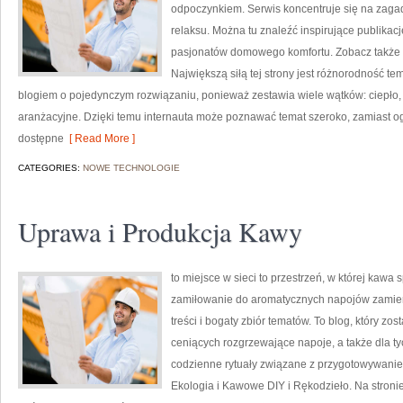
odpoczynkiem. Serwis koncentruje się na zaga
relaksu. Można tu znaleźć inspirujące publikacj
pasjonatów domowego komfortu. Zobacz także S
Największą siłą tej strony jest różnorodność t
blogiem o pojedynczym rozwiązaniu, ponieważ zestawia wiele wątków: ciepło,
aranżacyjne. Dzięki temu internauta może poznawać temat szeroko, zamiast og
dostępne
[ Read More ]
CATEGORIES:
NOWE TECHNOLOGIE
Uprawa i Produkcja Kawy
to miejsce w sieci to przestrzeń, w której kawa 
zamiłowanie do aromatycznych napojów zamien
treści i bogaty zbiór tematów. To blog, który zo
ceniących rozgrzewające napoje, a także dla tyc
codzienne rytuały związane z przygotowywani
Ekologia i Kawowe DIY i Rękodzieło. Na stro