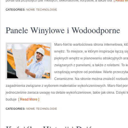
portal dla przyszłych par młodych, dekoratorów, florystów, a także dla
[ Read Mo
CATEGORIES:
NOWE TECHNOLOGIE
Panele Winylowe i Wodoodporne
Mars-Net to wartościowa strona internetowa, k
wnętrz. To miejsce, w którym inspiracje łączą 
pięknych wnętrz w planowaniu atrakcyjnych ar
związanych z panelami, a także z roletami. To
urządzają wnętrze od podstaw. Warto przeczytać: 
Ceramiczne. Na stronie można znaleźć rozbudow
zagadnienia związane z wyborem materiałów wykończeniowych. Mars-Net poru
jednocześnie zwraca uwagę na detale wykończeniowe, takie jak okna. Dzięki t
buduje
[ Read More ]
CATEGORIES:
NOWE TECHNOLOGIE