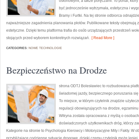
osłonowymi, a także poręczami. To portal, któ
być jednocześnie wytrzymała, estetyczna i wy
Bramy i Furtki. Na tej stronie odbiorca odnajdzi
najważniejsze zagadnienia planowania płotów. Publikowane teksty obejmują 
estetyczne. Dzięki temu platforma trafia do osób urządzających przestrzeń wo
stojących przed wyborem konkretnych rozwiązań.
[ Read More ]
CATEGORIES:
NOWE TECHNOLOGIE
Bezpieczeństwo na Drodze
strona ODTJ Bolesławiec to rozbudowana platfo
świadomej jazdy, bezpiecznego poruszania się
To miejsce, w którym czytelnik znajdzie użytec
regulacji obowiązujących na drodze, egzaminu n
Witryna została opracowana z myślą o osobach 
doświadczonych użytkownikach dróg, którzy zam
Kategorie na stronie to Psychologia Kierowcy i Motoryzacyjne Mity i Fakty. W ob
przybliżające codzienne sytuacje drogowe, dzięki czemu czytelnik może lepiej