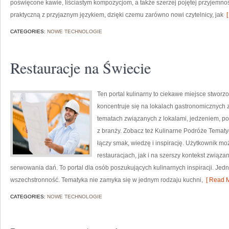
poświęcone kawie, liściastym kompozycjom, a także szerzej pojętej przyjemno
praktyczną z przyjaznym językiem, dzięki czemu zarówno nowi czytelnicy, jak
[
CATEGORIES:
NOWE TECHNOLOGIE
Restauracje na Świecie
Ten portal kulinarny to ciekawe miejsce stworzo
koncentruje się na lokalach gastronomicznych z
tematach związanych z lokalami, jedzeniem, po
z branży. Zobacz też Kulinarne Podróże Tematyc
łączy smak, wiedzę i inspirację. Użytkownik moż
restauracjach, jak i na szerszy kontekst związa
serwowania dań. To portal dla osób poszukujących kulinarnych inspiracji. Jedn
wszechstronność. Tematyka nie zamyka się w jednym rodzaju kuchni,
[ Read M
CATEGORIES:
NOWE TECHNOLOGIE