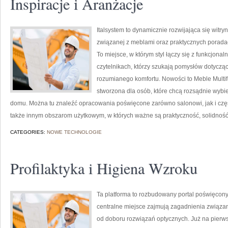
Inspiracje i Aranżacje
Italsystem to dynamicznie rozwijająca się witryn
związanej z meblami oraz praktycznych poradac
To miejsce, w którym styl łączy się z funkcjonal
czytelnikach, którzy szukają pomysłów dotyczą
rozumianego komfortu. Nowości to Meble Multif
stworzona dla osób, które chcą rozsądnie wybie
domu. Można tu znaleźć opracowania poświęcone zarówno salonowi, jak i czę
także innym obszarom użytkowym, w których ważne są praktyczność, solidność
CATEGORIES:
NOWE TECHNOLOGIE
Profilaktyka i Higiena Wzroku
Ta platforma to rozbudowany portal poświęcony
centralne miejsce zajmują zagadnienia związane
od doboru rozwiązań optycznych. Już na pierwsz