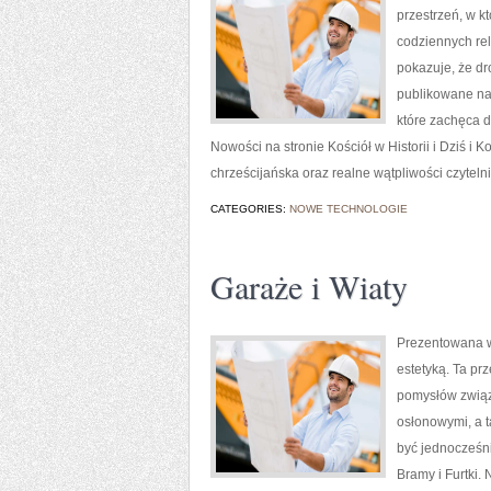
przestrzeń, w k
codziennych rel
pokazuje, że dr
publikowane na 
które zachęca d
Nowości na stronie Kościół w Historii i Dziś i K
chrześcijańska oraz realne wątpliwości czytel
CATEGORIES:
NOWE TECHNOLOGIE
Garaże i Wiaty
Prezentowana wi
estetyką. Ta pr
pomysłów związ
osłonowymi, a t
być jednocześn
Bramy i Furtki. 