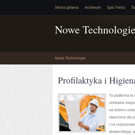
Strona główna
Archiwum
Spis Treści
Ta
Nowe Technologi
Nowe Technologie
Profilaktyka i Higie
Ta platforma to
centralne miejs
od doboru rozwi
stworzone dla p
i na rozpoznaw
eksperckiego, a