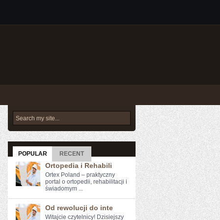
POPULAR
RECENT
Ortopedia i Rehabili
Ortex Poland – praktyczny
portal o ortopedii, rehabilitacji i
świadomym ...
Od rewolucji do inte
Witajcie czytelnicy! Dzisiejszy