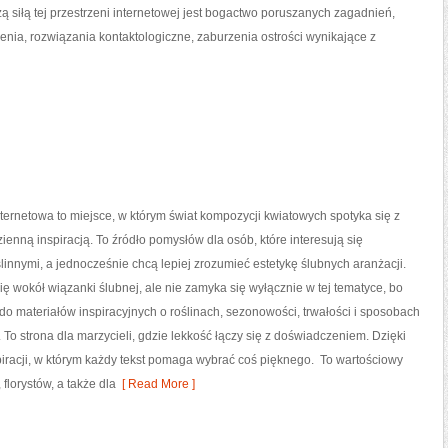
zą siłą tej przestrzeni internetowej jest bogactwo poruszanych zagadnień,
a, rozwiązania kontaktologiczne, zaburzenia ostrości wynikające z
nternetowa to miejsce, w którym świat kompozycji kwiatowych spotyka się z
zienną inspiracją. To źródło pomysłów dla osób, które interesują się
linnymi, a jednocześnie chcą lepiej zrozumieć estetykę ślubnych aranżacji.
ię wokół wiązanki ślubnej, ale nie zamyka się wyłącznie w tej tematyce, bo
do materiałów inspiracyjnych o roślinach, sezonowości, trwałości i sposobach
o strona dla marzycieli, gdzie lekkość łączy się z doświadczeniem. Dzięki
piracji, w którym każdy tekst pomaga wybrać coś pięknego. To wartościowy
florystów, a także dla
[ Read More ]