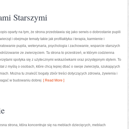
ami Starszymi
pis oparty na tym, że strona przedstawia się jako serwis o dobrostanie pupili
zwierząt i obejmuje tematy takie jak profilaktyka i terapia, karmienie i
ratowanie pupila, weterynaria, psychologia i zachowanie, wsparcie starszych
odróżowanie ze zwierzęciem. Ta strona to przestrzeń, w którym codzienna
erzętami spotyka się z użytecznymi wskazówkami oraz przystępnym stylem. To
stał z myślą o osobach, które chcą lepiej dbać o swoje zwierzęta, szukających
ach. Można tu znaleźć bogaty zbiór treści dotyczących zdrowia, żywienia i
omagać w budowaniu dobrej
[ Read More ]
ie
sna strona, która koncentruje się na meblach dziecięcych, meblach