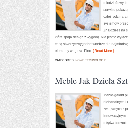
młodzieżowych 
serwisu pokazuj
całej rodziny, 
systemów przec
Znajdziesz na s
które spaja design z wygodą. Nie jest to wyłą
chcą stworzyć wygodne wnętrze dla najmłodszy
elementy wnętrza. Pino
[ Read More ]
CATEGORIES:
NOWE TECHNOLOGIE
Meble Jak Dzieła Szt
Meble-galant.pl
niebanalnych i 
związanych z p
innowacyjnymi, 
między innymi m