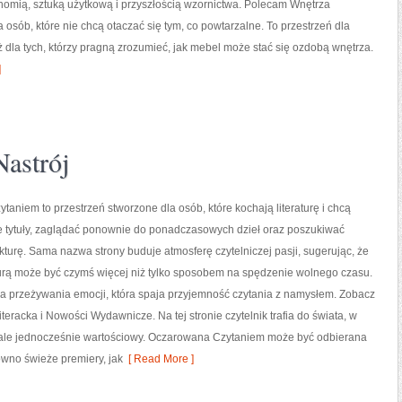
nomią, sztuką użytkową i przyszłością wzornictwa. Polecam Wnętrza
a osób, które nie chcą otaczać się tym, co powtarzalne. To przestrzeń dla
 dla tych, którzy pragną zrozumieć, jak mebel może stać się ozdobą wnętrza.
]
Nastrój
aniem to przestrzeń stworzone dla osób, które kochają literaturę i chcą
tytuły, zaglądać ponownie do ponadczasowych dzieł oraz poszukiwać
turę. Sama nazwa strony buduje atmosferę czytelniczej pasji, sugerując, że
aturą może być czymś więcej niż tylko sposobem na spędzenie wolnego czasu.
a przeżywania emocji, która spaja przyjemność czytania z namysłem. Zobacz
iteracka i Nowości Wydawnicze. Na tej stronie czytelnik trafia do świata, w
, ale jednocześnie wartościowy. Oczarowana Czytaniem może być odbierana
równo świeże premiery, jak
[ Read More ]