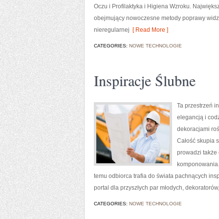
Oczu i Profilaktyka i Higiena Wzroku. Najwięks
obejmujący nowoczesne metody poprawy widzeni
nieregularnej
[ Read More ]
CATEGORIES:
NOWE TECHNOLOGIE
Inspiracje Ślubne
Ta przestrzeń i
elegancją i cod
dekoracjami roś
Całość skupia s
prowadzi także 
komponowania. T
temu odbiorca trafia do świata pachnących ins
portal dla przyszłych par młodych, dekoratorów, 
CATEGORIES:
NOWE TECHNOLOGIE