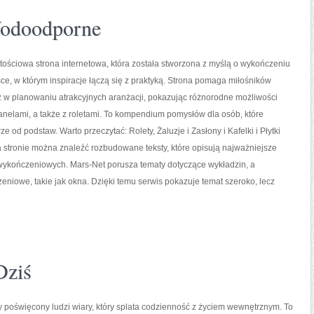
Wodoodporne
tościowa strona internetowa, która została stworzona z myślą o wykończeniu
sce, w którym inspiracje łączą się z praktyką. Strona pomaga miłośników
z w planowaniu atrakcyjnych aranżacji, pokazując różnorodne możliwości
nelami, a także z roletami. To kompendium pomysłów dla osób, które
e od podstaw. Warto przeczytać: Rolety, Żaluzje i Zasłony i Kafelki i Płytki
stronie można znaleźć rozbudowane teksty, które opisują najważniejsze
ykończeniowych. Mars-Net porusza tematy dotyczące wykładzin, a
iowe, takie jak okna. Dzięki temu serwis pokazuje temat szeroko, lecz
Dziś
poświęcony ludzi wiary, który splata codzienność z życiem wewnętrznym. To