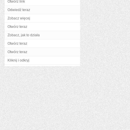
Otwórz link
Odwiedź teraz
Zobacz więcej
Otwórz teraz
Zobacz, jak to działa
Otwórz teraz
Otwórz teraz
Kliknij i odkryj