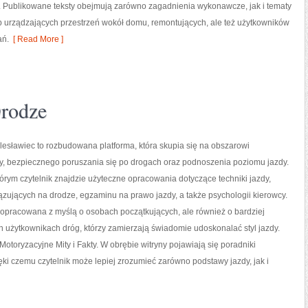
 Publikowane teksty obejmują zarówno zagadnienia wykonawcze, jak i tematy
sób urządzających przestrzeń wokół domu, remontujących, ale też użytkowników
ań.
[ Read More ]
Drodze
esławiec to rozbudowana platforma, która skupia się na obszarowi
y, bezpiecznego poruszania się po drogach oraz podnoszenia poziomu jazdy.
tórym czytelnik znajdzie użyteczne opracowania dotyczące techniki jazdy,
ązujących na drodze, egzaminu na prawo jazdy, a także psychologii kierowcy.
 opracowana z myślą o osobach początkujących, ale również o bardziej
użytkownikach dróg, którzy zamierzają świadomie udoskonalać styl jazdy.
Motoryzacyjne Mity i Fakty. W obrębie witryny pojawiają się poradniki
ęki czemu czytelnik może lepiej zrozumieć zarówno podstawy jazdy, jak i