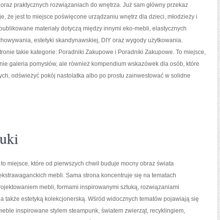
oraz praktycznych rozwiązaniach do wnętrza. Już sam główny przekaz
e, że jest to miejsce poświęcone urządzaniu wnętrz dla dzieci, młodzieży i
a publikowane materiały dotyczą między innymi eko-mebli, elastycznych
howywania, estetyki skandynawskiej, DIY oraz wygody użytkowania.
tronie takie kategorie: Poradniki Zakupowe i Poradniki Zakupowe. To miejsce,
cznie galeria pomysłów, ale również kompendium wskazówek dla osób, które
ch, odświeżyć pokój nastolatka albo po prostu zainwestować w solidne
uki
 to miejsce, które od pierwszych chwil buduje mocny obraz świata
ekstrawaganckich mebli. Sama strona koncentruje się na tematach
rojektowaniem mebli, formami inspirowanymi sztuką, rozwiązaniami
a także estetyką kolekcjonerską. Wśród widocznych tematów pojawiają się
eble inspirowane stylem steampunk, światem zwierząt, recyklingiem,