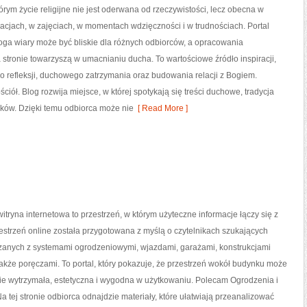
tórym życie religijne nie jest oderwana od rzeczywistości, lecz obecna w
acjach, w zajęciach, w momentach wdzięczności i w trudnościach. Portal
oga wiary może być bliskie dla różnych odbiorców, a opracowania
stronie towarzyszą w umacnianiu ducha. To wartościowe źródło inspiracji,
o refleksji, duchowego zatrzymania oraz budowania relacji z Bogiem.
ościół. Blog rozwija miejsce, w której spotykają się treści duchowe, tradycja
ników. Dzięki temu odbiorca może nie
[ Read More ]
tryna internetowa to przestrzeń, w którym użyteczne informacje łączy się z
zestrzeń online została przygotowana z myślą o czytelnikach szukających
anych z systemami ogrodzeniowymi, wjazdami, garażami, konstrukcjami
akże poręczami. To portal, który pokazuje, że przestrzeń wokół budynku może
ie wytrzymała, estetyczna i wygodna w użytkowaniu. Polecam Ogrodzenia i
Na tej stronie odbiorca odnajdzie materiały, które ułatwiają przeanalizować