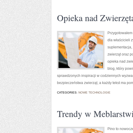
Opieka nad Zwierzęt
Przygotowałem o
dla właścicieli 
suplementacja, 
zwierząt oraz p
opieka nad zwi
blog, który pow
sprawdzonych inspiracji w codziennych wyzwani
bezpieczeństwa zwierząt, a każdy tekst ma p
CATEGORIES:
NOWE TECHNOLOGIE
Trendy w Meblarstw
Pino to nowocze