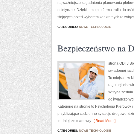
najważniejsze zagadnienia planowania płotów.
estetyczne. Dzięki temu platforma trafia do o
stojących przed wyborem konkretnych rozwiąz
CATEGORIES:
NOWE TECHNOLOGIE
Bezpieczeństwo na 
strona ODTJ Bol
świadomej jazd
To miejsce, w k
regulacji obowi
Witryna została
doświadczonych 
Kategorie na stronie to Psychologia Kierowcy i 
przybliżające codzienne sytuacje drogowe, dzi
trudniejsze manewry.
[ Read More ]
CATEGORIES:
NOWE TECHNOLOGIE