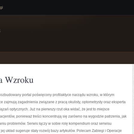
gi
e
na Wzroku
 rozbudowany portal poświęcony profilaktyce narządu wzroku, w którym
ce zajmują zagadnienia związane z pracą okulisty, optometrysty oraz eksperta
ązań optycznych. Już na pierwszy rzut oka widać, że jest to miejsce
acjentów, ponieważ treści koncentrują się zarówno na wygodzie patrzenia, jak
aniu problemów. Serwis łączy w sobie rolę kompendium oraz serwisu
 jej układ sugeruje stały rozwój bazy artykułów. Polecam Zabiegi i Operacje