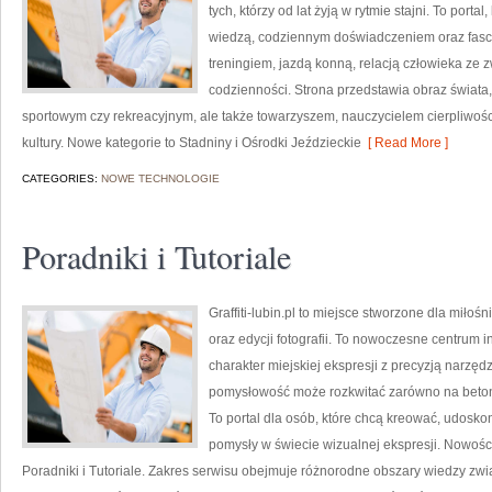
tych, którzy od lat żyją w rytmie stajni. To porta
wiedzą, codziennym doświadczeniem oraz fascy
treningiem, jazdą konną, relacją człowieka ze 
codzienności. Strona przedstawia obraz świata,
sportowym czy rekreacyjnym, ale także towarzyszem, nauczycielem cierpliwośc
kultury. Nowe kategorie to Stadniny i Ośrodki Jeździeckie
[ Read More ]
CATEGORIES:
NOWE TECHNOLOGIE
Poradniki i Tutoriale
Graffiti-lubin.pl to miejsce stworzone dla miłośn
oraz edycji fotografii. To nowoczesne centrum in
charakter miejskiej ekspresji z precyzją narzędz
pomysłowość może rozkwitać zarówno na betono
To portal dla osób, które chcą kreować, udosk
pomysły w świecie wizualnej ekspresji. Nowości n
Poradniki i Tutoriale. Zakres serwisu obejmuje różnorodne obszary wiedzy zw