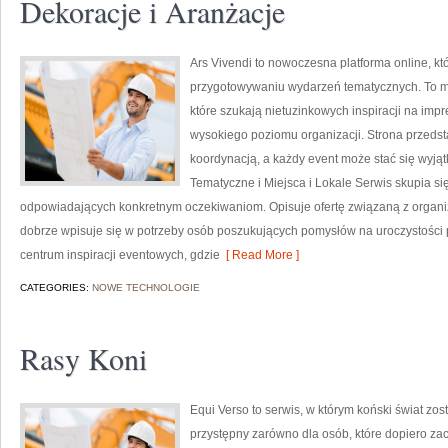
Dekoracje i Aranżacje
Ars Vivendi to nowoczesna platforma online, któ
przygotowywaniu wydarzeń tematycznych. To miej
które szukają nietuzinkowych inspiracji na imp
wysokiego poziomu organizacji. Strona przedsta
koordynacją, a każdy event może stać się wyj
Tematyczne i Miejsca i Lokale Serwis skupia s
odpowiadających konkretnym oczekiwaniom. Opisuje ofertę związaną z organiz
dobrze wpisuje się w potrzeby osób poszukujących pomysłów na uroczystości 
centrum inspiracji eventowych, gdzie
[ Read More ]
CATEGORIES:
NOWE TECHNOLOGIE
Rasy Koni
Equi Verso to serwis, w którym koński świat zos
przystępny zarówno dla osób, które dopiero zac