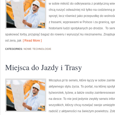
w sobie miłość do odkrywania z praktyczną wied
chcą ruszyć odważniej niż tylko na codzienną pr
sprzęt, lecz również jako przepustkę do wolnoś
z trasami, wyprawami w Polsce i za granicą, sp
historiami ludzi spotykanych po drodze. To serw
spakować torby, przypiąć bagaż do roweru i wyruszyć ku nieznanemu. Znajduje
od zera, jak
[ Read More ]
CATEGORIES:
NOWE TECHNOLOGIE
Miejsca do Jazdy i Trasy
Micoplus.pl to serwis, które łączy w sobie zain
aktywnego stylu życia. To portal, na której spoty
łyżworolek, łyżew, a także osoby zainteresowa
na desce. To nie jest jedynie zwykły serwis inf
wszystkich, którzy chcą rozwijać swoje umieję
radość z aktywności na świeżym powietrzu. Zoba