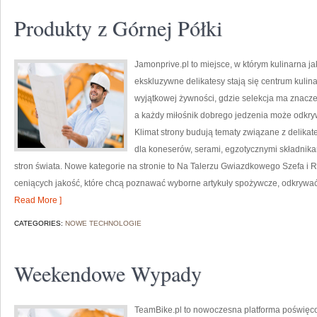
Produkty z Górnej Półki
Jamonprive.pl to miejsce, w którym kulinarna j
ekskluzywne delikatesy stają się centrum kulin
wyjątkowej żywności, gdzie selekcja ma znacze
a każdy miłośnik dobrego jedzenia może odkry
Klimat strony budują tematy związane z delika
dla koneserów, serami, egzotycznymi składnikam
stron świata. Nowe kategorie na stronie to Na Talerzu Gwiazdkowego Szefa i 
ceniących jakość, które chcą poznawać wyborne artykuły spożywcze, odkrywać 
Read More ]
CATEGORIES:
NOWE TECHNOLOGIE
Weekendowe Wypady
TeamBike.pl to nowoczesna platforma poświęc