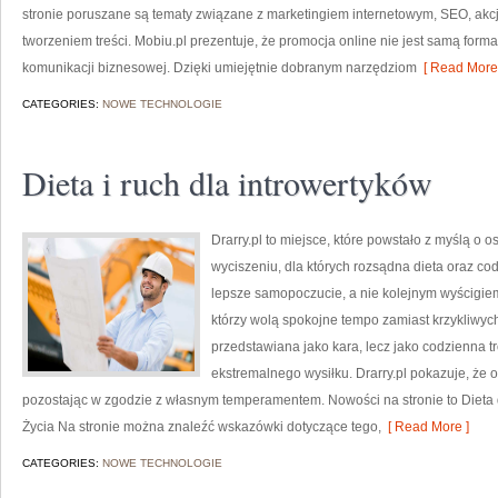
stronie poruszane są tematy związane z marketingiem internetowym, SEO, akc
tworzeniem treści. Mobiu.pl prezentuje, że promocja online nie jest samą for
komunikacji biznesowej. Dzięki umiejętnie dobranym narzędziom
[ Read More 
CATEGORIES:
NOWE TECHNOLOGIE
Dieta i ruch dla introwertyków
Drarry.pl to miejsce, które powstało z myślą o 
wyciszeniu, dla których rozsądna dieta oraz 
lepsze samopoczucie, a nie kolejnym wyścigiem
którzy wolą spokojne tempo zamiast krzykliwych
przedstawiana jako kara, lecz jako codzienna tr
ekstremalnego wysiłku. Drarry.pl pokazuje, że
pozostając w zgodzie z własnym temperamentem. Nowości na stronie to Dieta d
Życia Na stronie można znaleźć wskazówki dotyczące tego,
[ Read More ]
CATEGORIES:
NOWE TECHNOLOGIE