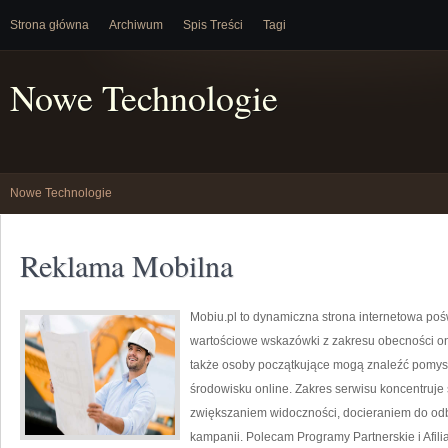
Strona główna
Archiwum
Spis Treści
Tagi
Nowe Technologie
Nowe Technologie
Reklama Mobilna
Mobiu.pl to dynamiczna strona internetowa pośw
wartościowe wskazówki z zakresu obecności onli
także osoby początkujące mogą znaleźć pomys
środowisku online. Zakres serwisu koncentruje 
zwiększaniem widoczności, docieraniem do od
kampanii. Polecam Programy Partnerskie i Afiliac