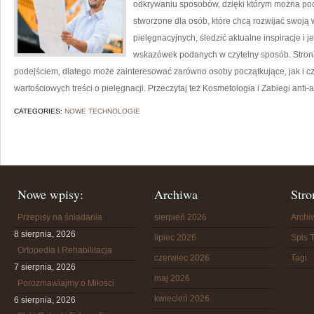
odkrywaniu sposobów, dzięki którym można poc
stworzone dla osób, które chcą rozwijać swoją
pielęgnacyjnych, śledzić aktualne inspiracje i 
wskazówek podanych w czytelny sposób. Strona 
podejściem, dlatego może zainteresować zarówno osoby początkujące, jak i cz
wartościowych treści o pielęgnacji. Przeczytaj też Kosmetologia i Zabiegi anti-
CATEGORIES:
NOWE TECHNOLOGIE
Nowe wpisy:
Archiwa
Stro
Przepisy na śniadania
sierpień 2026
Arch
8 sierpnia, 2026
lipiec 2026
Spis T
Ortopedia i Rehabilitacja
czerwiec 2026
Tagi
7 sierpnia, 2026
maj 2026
Porozmawiajmy o Miłości
kwiecień 2026
6 sierpnia, 2026